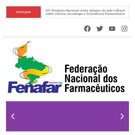
10º Simpósio Nacional reúne debates de todo o Brasil 
DESTAQUES
sobre ciência, tecnologia e Assistência Farmacêutica