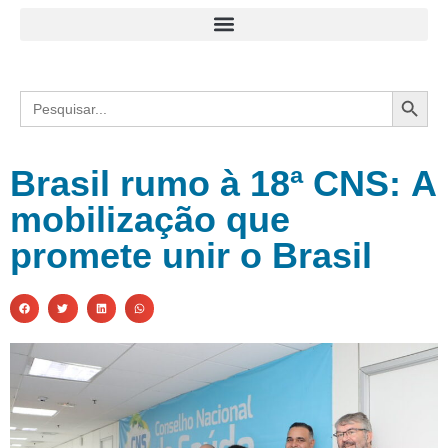
Search
Search
for:
Brasil rumo à 18ª CNS: A
mobilização que
promete unir o Brasil