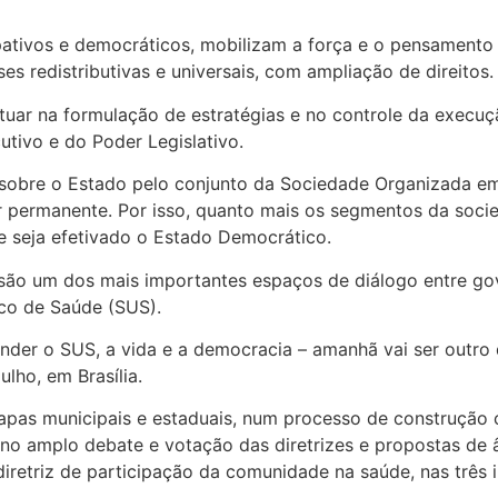
pativos e democráticos, mobilizam a força e o pensamento 
s redistributivas e universais, com ampliação de direitos.
tuar na formulação de estratégias e no controle da execuç
tivo e do Poder Legislativo.
sobre o Estado pelo conjunto da Sociedade Organizada em
r permanente. Por isso, quanto mais os segmentos da soci
ue seja efetivado o Estado Democrático.
são um dos mais importantes espaços de diálogo entre go
ico de Saúde (SUS).
nder o SUS, a vida e a democracia – amanhã vai ser outro d
lho, em Brasília.
apas municipais e estaduais, num processo de construção c
no amplo debate e votação das diretrizes e propostas de â
diretriz de participação da comunidade na saúde, nas três 