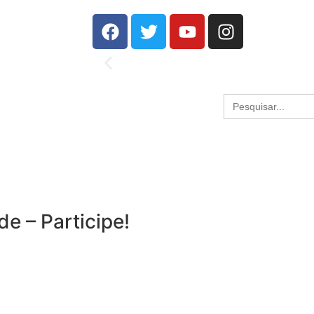
Search
for:
de – Participe!