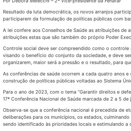
Por Debora Melecchi – 2ª Vice-presidente da Fenafar
Resultado da luta democrática, os novos arranjos partici
participarem da formulação de políticas públicas com base
A lei confere aos Conselhos de Saúde as atribuições de a
atribuições estas que são também do próprio Poder Execu
Controle social deve ser compreendido como o controle 
visando o benefício do conjunto da sociedade, e deve se
organizarem, maior será a pressão e o resultado, para q
As conferências de saúde ocorrem a cada quatro anos e 
construção de políticas públicas voltadas ao Sistema Ún
Para o ano de 2023, com o tema “Garantir direitos e defe
17ª Conferência Nacional de Saúde marcada de 2 a 5 de ju
Observa-se que a conferência nacional é precedida de et
deliberações para os municípios, os estados, culminando 
sendo identificado às prioridades locais e estimulando a 