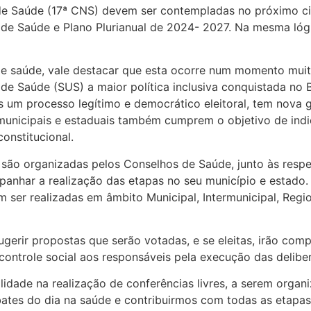
 de Saúde (17ª CNS) devem ser contempladas no próximo ci
 de Saúde e Plano Plurianual de 2024- 2027. Na mesma lógi
de saúde, vale destacar que esta ocorre num momento mui
de Saúde (SUS) a maior política inclusiva conquistada no Br
s um processo legítimo e democrático eleitoral, tem nova
 municipais e estaduais também cumprem o objetivo de indi
onstitucional.
e são organizadas pelos Conselhos de Saúde, junto às respe
ompanhar a realização das etapas no seu município e estad
ser realizadas em âmbito Municipal, Intermunicipal, Regio
erir propostas que serão votadas, e se eleitas, irão comp
ontrole social aos responsáveis pela execução das delibe
lidade na realização de conferências livres, a serem orga
bates do dia na saúde e contribuirmos com todas as etapa