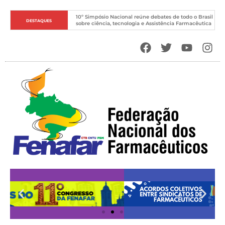
10º Simpósio Nacional reúne debates de todo o Brasil 
DESTAQUES
sobre ciência, tecnologia e Assistência Farmacêutica