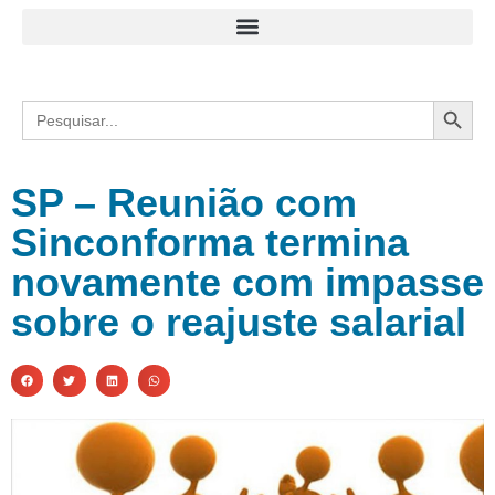
Search
Search
for:
SP – Reunião com
Sinconforma termina
novamente com impasse
sobre o reajuste salarial