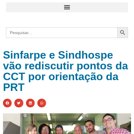
Search
Search
for:
Sinfarpe e Sindhospe
vão rediscutir pontos da
CCT por orientação da
PRT