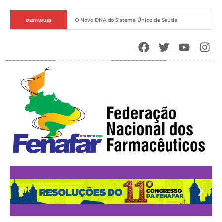
O Novo DNA do Sistema Único de Saúde
DESTAQUES