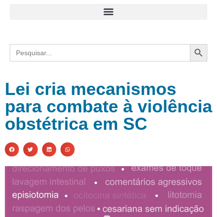
Search
Search
for:
Lei cria mecanismos
para combate à violência
obstétrica em SC