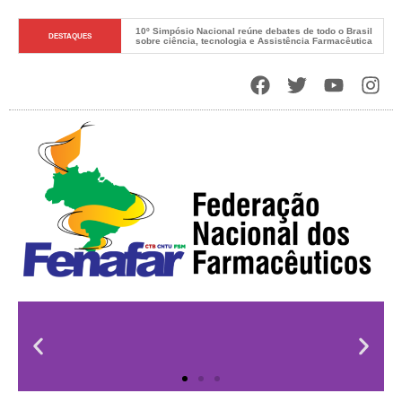
10º Simpósio Nacional reúne debates de todo o Brasil 
DESTAQUES
sobre ciência, tecnologia e Assistência Farmacêutica