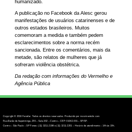
humanizado.
A publicação no Facebook da Alesc gerou
manifestações de usuários catarinenses e de
outros estados brasileiros. Muitos
comemoram a medida e também pedem
esclarecimentos sobre a norma recém
sancionada. Entre os comentários, mais da
metade, são relatos de mulheres que já
sofreram violência obstétrica.
Da redação com informações do Vermelho e
Agência Pública
Copyright © 2016 Fenafar. Todos os direitos reservados. Produzido por movimentobr.com
Rua Barão de Itapetininga, 255 – Sala 302 – Centro – CEP: 01042-001 – SP/SP.
Centro – São Paulo – SP Fones: (11) 3211-2198 e (11) 3211-2201 – Horário de atendimento – 14h às 19h.