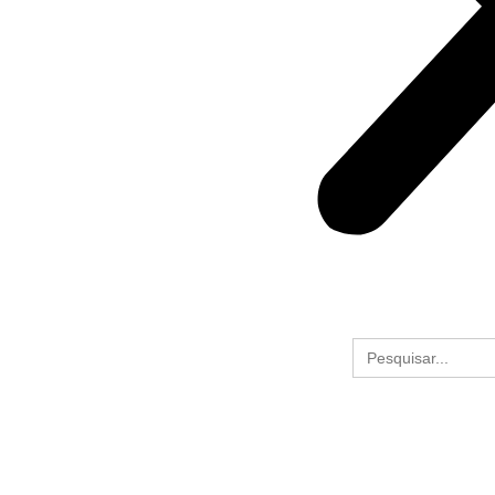
Search
for: