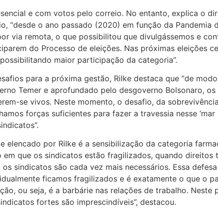
encial e com votos pelo correio. No entanto, explica o dir
blio, “desde o ano passado (2020) em função da Pandemia 
por via remota, o que possibilitou que divulgássemos e c
iciparem do Processo de eleições. Nas próximas eleições c
ossibilitando maior participação da categoria”.
esafios para a próxima gestão, Rilke destaca que “de modo 
erno Temer e aprofundado pelo desgoverno Bolsonaro, os 
terem-se vivos. Neste momento, o desafio, da sobrevivênci
nhamos forças suficientes para fazer a travessia nesse ‘mar
ndicatos”.
 elencado por Rilke é a sensibilização da categoria farma
em que os sindicatos estão fragilizados, quando direitos t
os sindicatos são cada vez mais necessários. Essa defesa 
vidualmente ficamos fragilizados e é exatamente o que o pa
ão, ou seja, é a barbárie nas relações de trabalho. Neste 
indicatos fortes são imprescindíveis”, destacou.