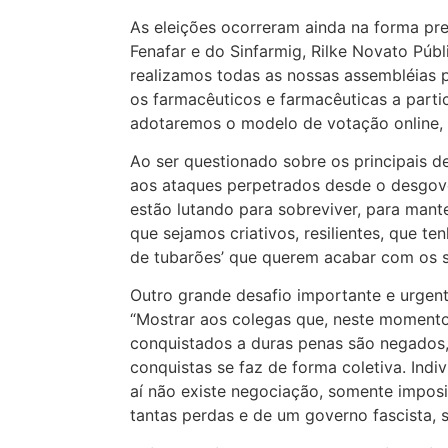
As eleições ocorreram ainda na forma pres
Fenafar e do Sinfarmig, Rilke Novato Pú
realizamos todas as nossas assembléias 
os farmacêuticos e farmacêuticas a part
adotaremos o modelo de votação online, p
Ao ser questionado sobre os principais d
aos ataques perpetrados desde o desgov
estão lutando para sobreviver, para man
que sejamos criativos, resilientes, que te
de tubarões’ que querem acabar com os si
Outro grande desafio importante e urgente
“Mostrar aos colegas que, neste momento 
conquistados a duras penas são negados, 
conquistas se faz de forma coletiva. Indi
aí não existe negociação, somente imposiç
tantas perdas e de um governo fascista, s