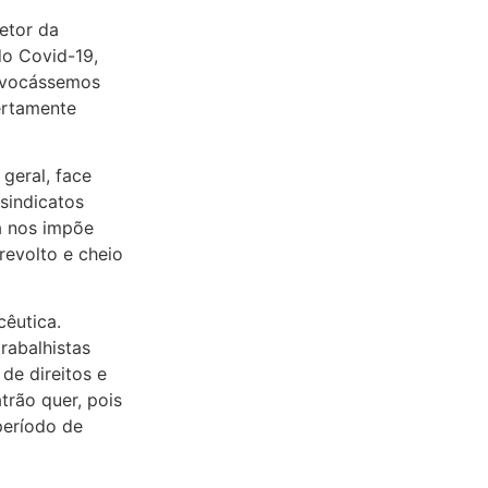
etor da
do Covid-19,
onvocássemos
ertamente
geral, face
sindicatos
a nos impõe
 revolto e cheio
cêutica.
rabalhistas
de direitos e
trão quer, pois
período de