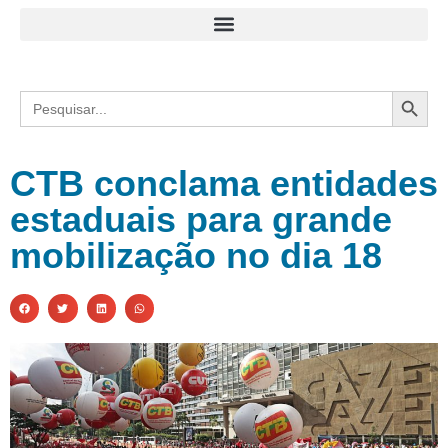
Search
Search
for:
CTB conclama entidades
estaduais para grande
mobilização no dia 18