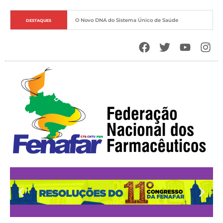
O Novo DNA do Sistema Único de Saúde
DESTAQUES