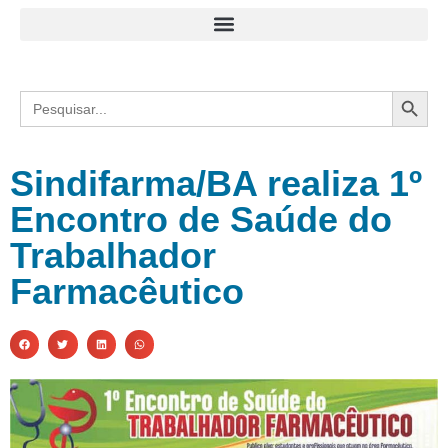
Search
Search
for:
Sindifarma/BA realiza 1º
Encontro de Saúde do
Trabalhador
Farmacêutico