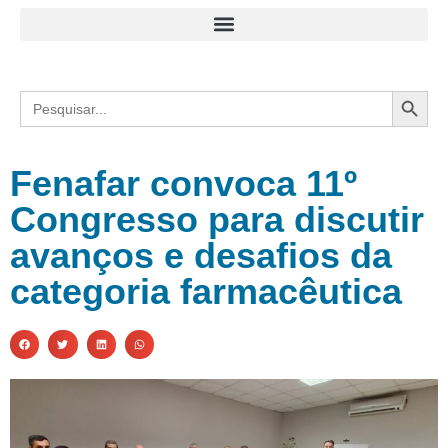
Search
Search
for:
Fenafar convoca 11º
Congresso para discutir
avanços e desafios da
categoria farmacêutica