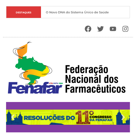
O Novo DNA do Sistema Único de Saúde
DESTAQUES