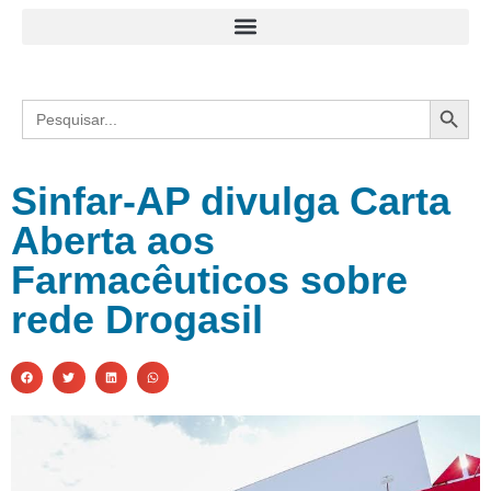
Search
Search
for:
Sinfar-AP divulga Carta
Aberta aos
Farmacêuticos sobre
rede Drogasil