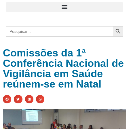
Search
Search
for:
Comissões da 1ª
Conferência Nacional de
Vigilância em Saúde
reúnem-se em Natal