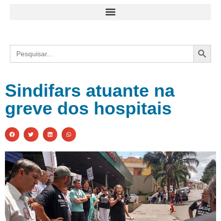
Search
Search
for:
Sindifars atuante na
greve dos hospitais