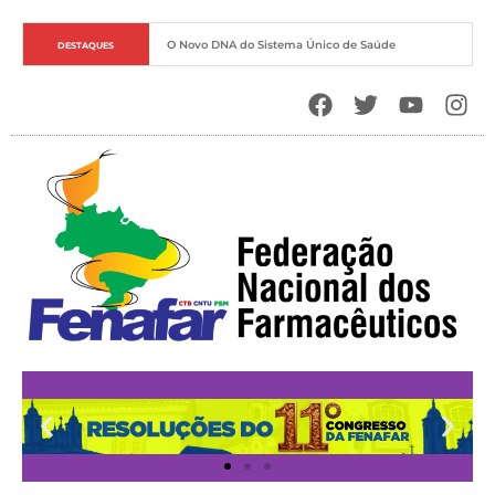
O Novo DNA do Sistema Único de Saúde
DESTAQUES