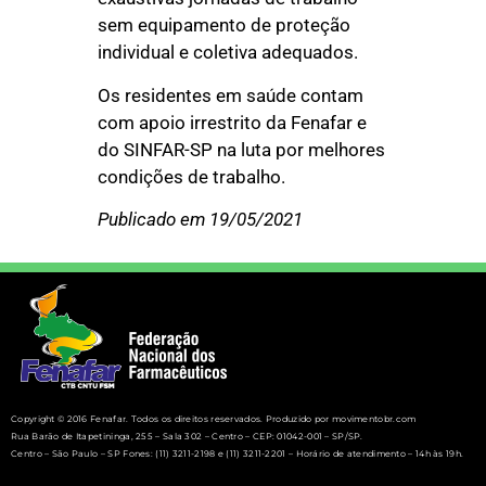
sem equipamento de proteção
individual e coletiva adequados.
Os residentes em saúde contam
com apoio irrestrito da Fenafar e
do SINFAR-SP na luta por melhores
condições de trabalho.
Publicado em 19/05/2021
Copyright © 2016 Fenafar. Todos os direitos reservados. Produzido por movimentobr.com
Rua Barão de Itapetininga, 255 – Sala 302 – Centro – CEP: 01042-001 – SP/SP.
Centro – São Paulo – SP Fones: (11) 3211-2198 e (11) 3211-2201 – Horário de atendimento – 14h às 19h.