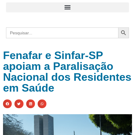
Search
Search
for:
Fenafar e Sinfar-SP
apoiam a Paralisação
Nacional dos Residentes
em Saúde