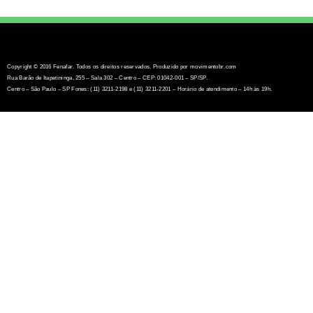
Copyright © 2016 Fenafar. Todos os direitos reservados. Produzido por movimentobr.com
Rua Barão de Itapetininga, 255 – Sala 302 – Centro – CEP: 01042-001 – SP/SP.
Centro – São Paulo – SP Fones: (11) 3211-2198 e (11) 3211-2201 – Horário de atendimento – 14h às 19h.