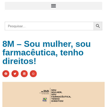
Search
Search
for:
8M – Sou mulher, sou
farmacêutica, tenho
direitos!