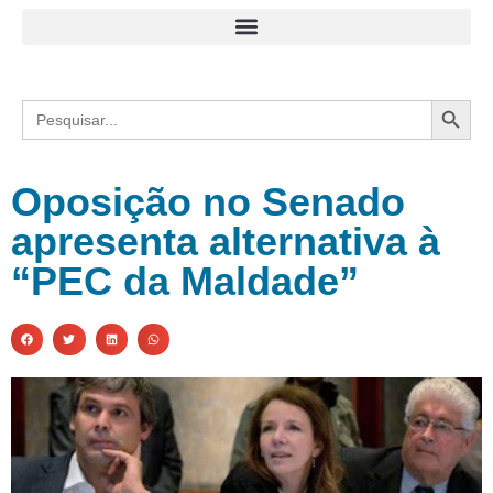
Search
Search
for:
Oposição no Senado
apresenta alternativa à
“PEC da Maldade”