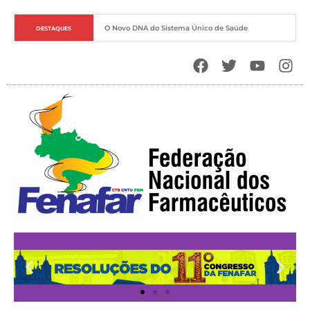
O Novo DNA do Sistema Único de Saúde
DESTAQUES