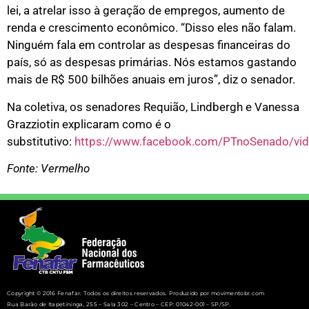
lei, a atrelar isso à geração de empregos, aumento de
renda e crescimento econômico. “Disso eles não falam.
Ninguém fala em controlar as despesas financeiras do
país, só as despesas primárias. Nós estamos gastando
mais de R$ 500 bilhões anuais em juros”, diz o senador.
Na coletiva, os senadores Requião, Lindbergh e Vanessa
Grazziotin explicaram como é o
substitutivo:
https://www.facebook.com/PTnoSenado/v
Fonte: Vermelho
Copyright © 2016 Fenafar. Todos os direitos reservados. Produzido por movimentobr.com
Rua Barão de Itapetininga, 255 – Sala 302 – Centro – CEP: 01042-001 – SP/SP.