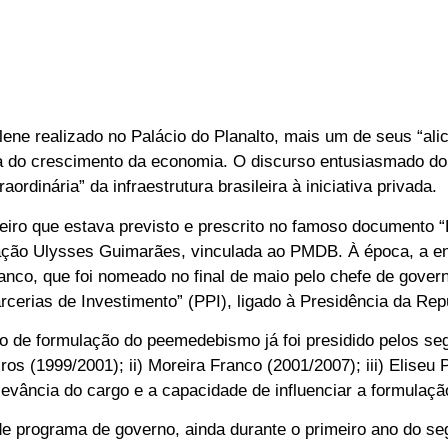
ene realizado no Palácio do Planalto, mais um de seus “ali
 do crescimento da economia. O discurso entusiasmado do
rdinária” da infraestrutura brasileira à iniciativa privada.
eiro que estava previsto e prescrito no famoso documento “P
ação Ulysses Guimarães, vinculada ao PMDB. À época, a ent
ranco, que foi nomeado no final de maio pelo chefe de gover
cerias de Investimento” (PPI), ligado à Presidência da Rep
ão de formulação do peemedebismo já foi presidido pelos seg
os (1999/2001); ii) Moreira Franco (2001/2007); iii) Eliseu 
levância do cargo e a capacidade de influenciar a formulação
e programa de governo, ainda durante o primeiro ano do s