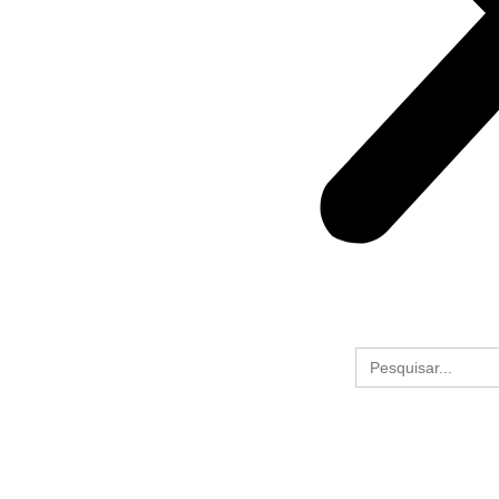
Search
for: