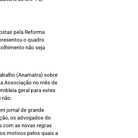
postas pela Reforma
apresentou o quadro
colhimento não seja
rabalho (Anamatra) sobre
ela Associação no mês de
mbleia geral para estes
u não.
em jornal de grande
ação, os advogados do
es com as novas regras
ios motivos pelos quais a