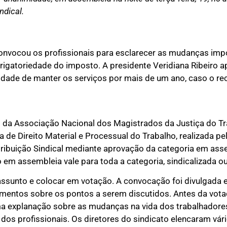
ndical.
convocou os profissionais para esclarecer as mudanças im
rigatoriedade do imposto. A presidente Veridiana Ribeiro 
lidade de manter os serviços por mais de um ano, caso o re
o da Associação Nacional dos Magistrados da Justiça do T
de Direito Material e Processual do Trabalho, realizada p
ribuição Sindical mediante aprovação da categoria em asse
o em assembleia vale para toda a categoria, sindicalizada o
o assunto e colocar em votação. A convocação foi divulgada 
cimentos sobre os pontos a serem discutidos. Antes da vot
 uma explanação sobre as mudanças na vida dos trabalhador
os profissionais. Os diretores do sindicato elencaram vár