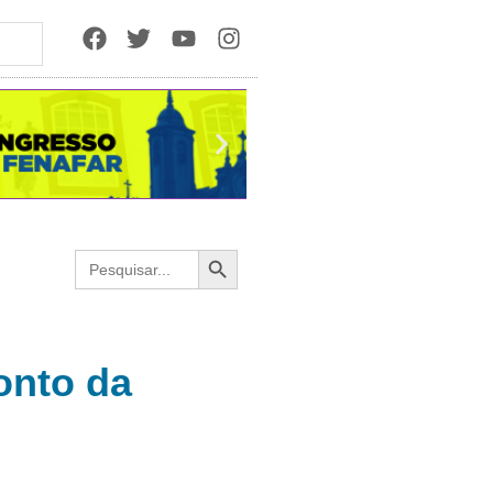
Search Button
Search
for:
onto da