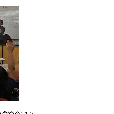
uditório do CRF-PE,