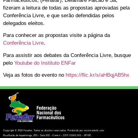
Farmacêuticos, (Fenafar), Delamare Falcão e Sá,
fizeram a leitura de todas as propostas aprovadas pela
Conferência Livre, e que serão defendidas pelos
delegados eleitos.
Para conhecer as propostas visite a página da
Conferência Livre
.
Para assistir aos debates da Conferência Livre, busque
pelo
Youtube do Instituto ENFar
Veja as fotos do evento no
https://flic.kr/s/aHBqjAB5hx
Copyright © 2016 Fenafar. Todos os direitos reservados. Produzido por movimentobr.com
Rua Barão de Itapetininga, 255 – Sala 302 – Centro – CEP: 01042-001 – SP/SP.