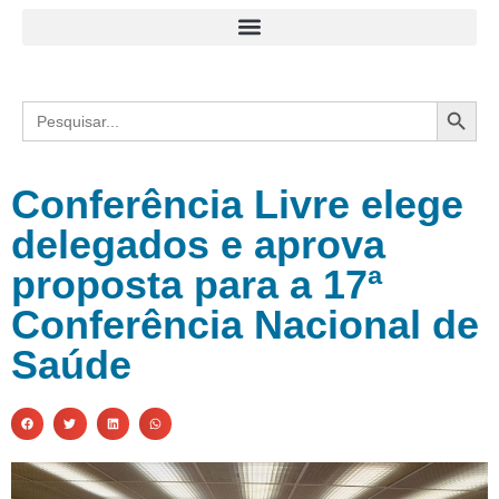
Search
Search
for:
Conferência Livre elege
delegados e aprova
proposta para a 17ª
Conferência Nacional de
Saúde