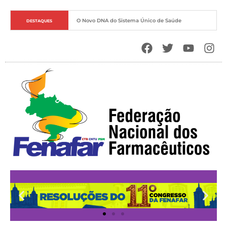
O Novo DNA do Sistema Único de Saúde
DESTAQUES