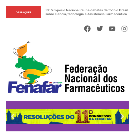
10º Simpósio Nacional reúne debates de todo o Brasil 
DESTAQUES
sobre ciência, tecnologia e Assistência Farmacêutica