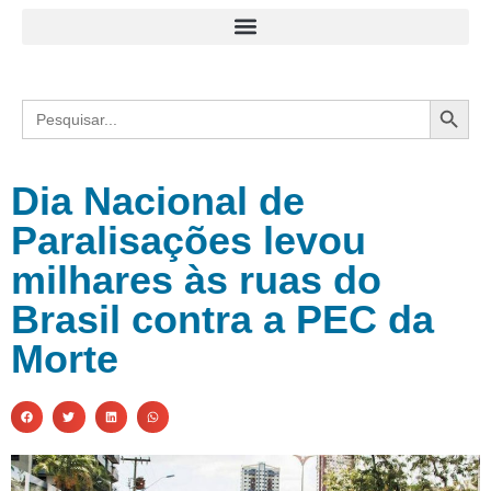
Search
Search
for:
Dia Nacional de
Paralisações levou
milhares às ruas do
Brasil contra a PEC da
Morte