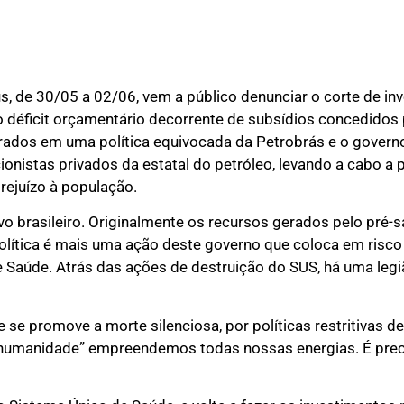
 de 30/05 a 02/06, vem a público denunciar o corte de in
o déficit orçamentário decorrente de subsídios concedidos 
rados em uma política equivocada da Petrobrás e o governo
nistas privados da estatal do petróleo, levando a cabo a po
rejuízo à população.
 brasileiro. Originalmente os recursos gerados pelo pré-sa
lítica é mais uma ação deste governo que coloca em risco
de Saúde. Atrás das ações de destruição do SUS, há uma leg
e promove a morte silenciosa, por políticas restritivas d
a humanidade” empreendemos todas nossas energias. É preci