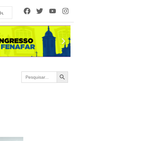
êutica
Search Button
Search
for: