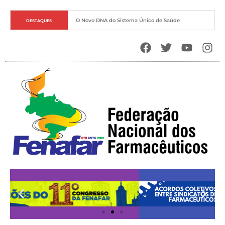
O Novo DNA do Sistema Único de Saúde
DESTAQUES