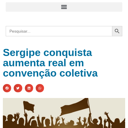
Search
Search
for:
Sergipe conquista
aumenta real em
convenção coletiva