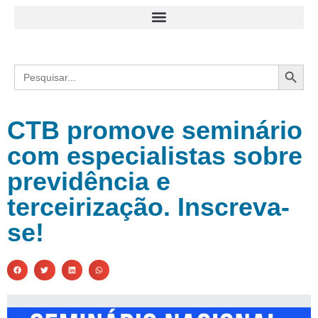
Search
Search
for:
CTB promove seminário
com especialistas sobre
previdência e
terceirização. Inscreva-
se!