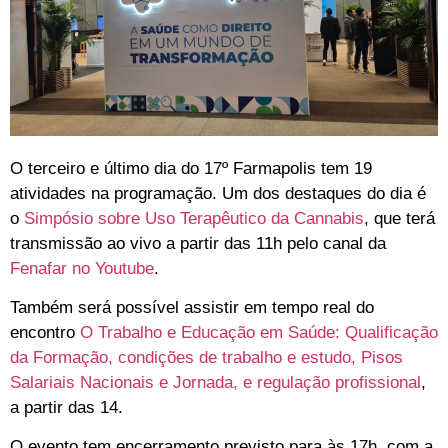
O terceiro e último dia do 17º Farmapolis tem 19
atividades na programação.
Um dos destaques do dia é
o
Simpósio sobre Uso Terapêutico da Cannabis
, que terá
transmissão ao vivo a partir das 11h pelo
canal da
Fenafar no Youtube
.
Também será possível assistir em tempo real do
encontro
O Trabalho e Educação em Saúde: Qualificação
da Formação, condições de trabalho e estudo, Pisos
Salariais Nacionais e Jornada, e regulação profissional
,
a partir das 14.
O evento tem encerramento previsto para às 17h, com a