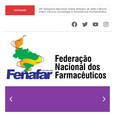
10º Simpósio Nacional reúne debates de todo o Brasil 
DESTAQUES
sobre ciência, tecnologia e Assistência Farmacêutica