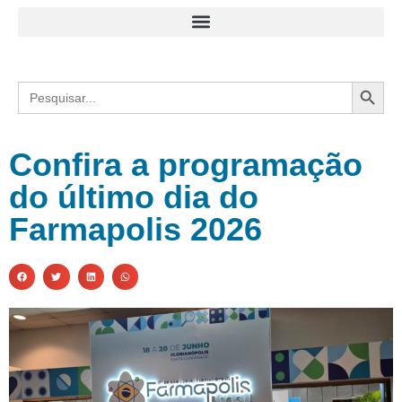
Search
Search
for:
Confira a programação
do último dia do
Farmapolis 2026