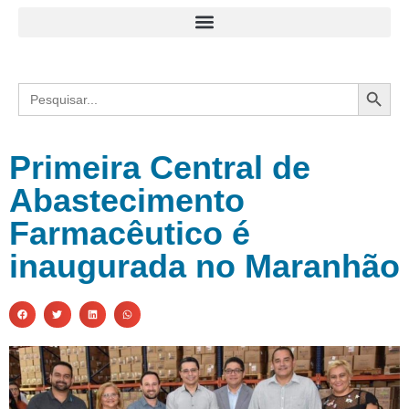
Search
Search
for:
Primeira Central de
Abastecimento
Farmacêutico é
inaugurada no Maranhão