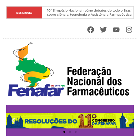
10º Simpósio Nacional reúne debates de todo o Brasil 
DESTAQUES
sobre ciência, tecnologia e Assistência Farmacêutica