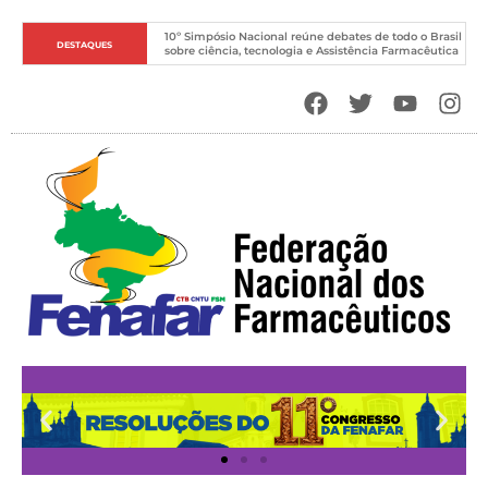
10º Simpósio Nacional reúne debates de todo o Brasil 
DESTAQUES
sobre ciência, tecnologia e Assistência Farmacêutica