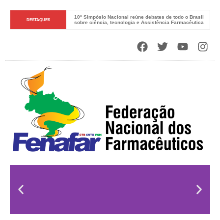
10º Simpósio Nacional reúne debates de todo o Brasil 
DESTAQUES
sobre ciência, tecnologia e Assistência Farmacêutica