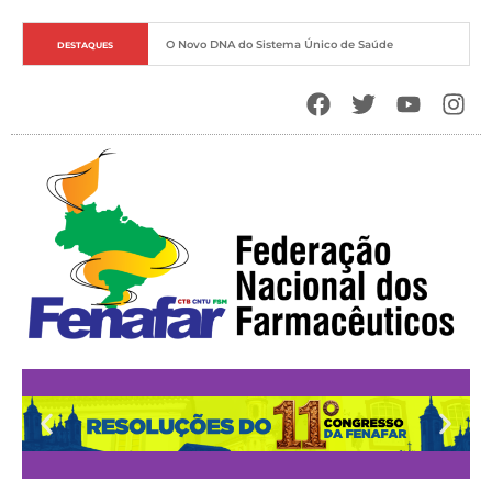
O Novo DNA do Sistema Único de Saúde
DESTAQUES