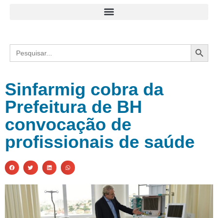
Search
Search
for:
Sinfarmig cobra da
Prefeitura de BH
convocação de
profissionais de saúde