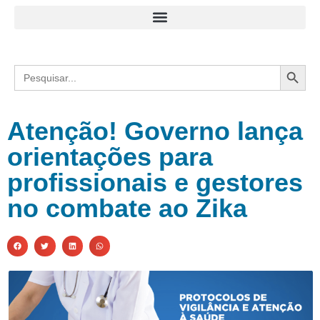
Search
Search
for:
Atenção! Governo lança
orientações para
profissionais e gestores
no combate ao Zika