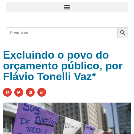
Search
Search
for:
Excluindo o povo do
orçamento público, por
Flávio Tonelli Vaz*