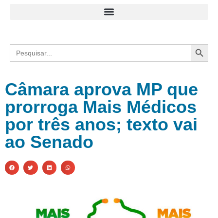
Search
Search
for:
Câmara aprova MP que
prorroga Mais Médicos
por três anos; texto vai
ao Senado