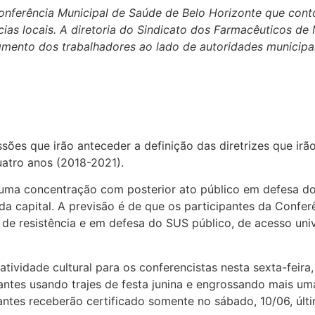
onferência Municipal de Saúde de Belo Horizonte que con
ias locais. A diretoria do Sindicato dos Farmacêuticos de 
mento dos trabalhadores ao lado de autoridades municipai
ssões que irão anteceder a definição das diretrizes que irã
atro anos (2018-2021).
rá uma concentração com posterior ato público em defesa d
da capital. A previsão é de que os participantes da Confer
 resistência e em defesa do SUS público, de acesso unive
vidade cultural para os conferencistas nesta sexta-feira, 
ntes usando trajes de festa junina e engrossando mais um
ntes receberão certificado somente no sábado, 10/06, últi