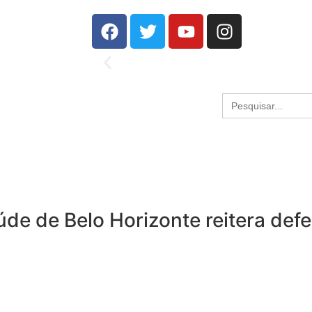
Search
for:
úde de Belo Horizonte reitera def