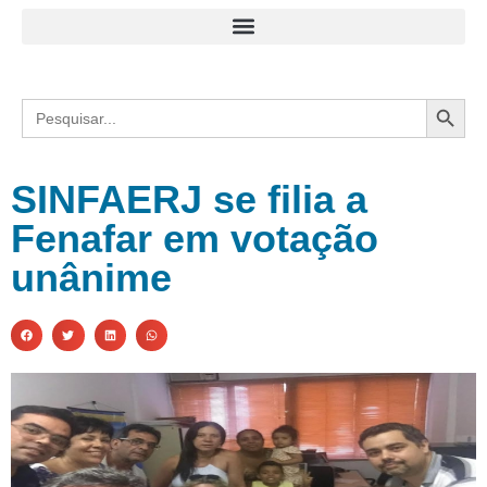
Search
Search
for:
SINFAERJ se filia a
Fenafar em votação
unânime