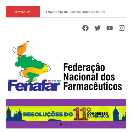
O Novo DNA do Sistema Único de Saúde
DESTAQUES