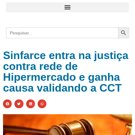
Search
Search
for:
Sinfarce entra na justiça
contra rede de
Hipermercado e ganha
causa validando a CCT