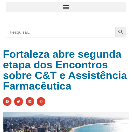
Search
Search
for:
Fortaleza abre segunda
etapa dos Encontros
sobre C&T e Assistência
Farmacêutica