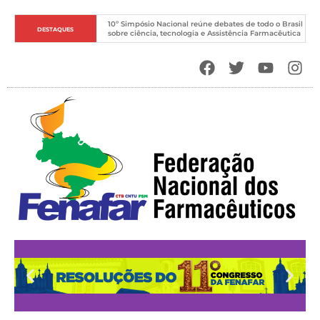
10º Simpósio Nacional reúne debates de todo o Brasil 
DESTAQUES
sobre ciência, tecnologia e Assistência Farmacêutica