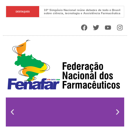
10º Simpósio Nacional reúne debates de todo o Brasil 
DESTAQUES
sobre ciência, tecnologia e Assistência Farmacêutica