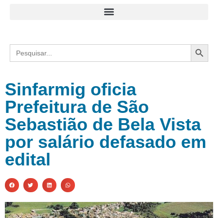
Search
Search
for:
Sinfarmig oficia
Prefeitura de São
Sebastião de Bela Vista
por salário defasado em
edital