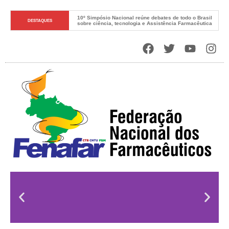
10º Simpósio Nacional reúne debates de todo o Brasil 
DESTAQUES
sobre ciência, tecnologia e Assistência Farmacêutica