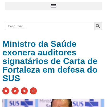
Search
Search
for:
Ministro da Saúde
exonera auditores
signatários de Carta de
Fortaleza em defesa do
SUS