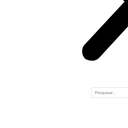
Search
for: