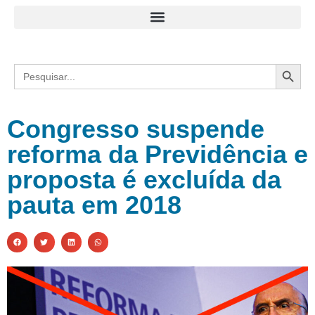
Search
Search
for:
Congresso suspende
reforma da Previdência e
proposta é excluída da
pauta em 2018