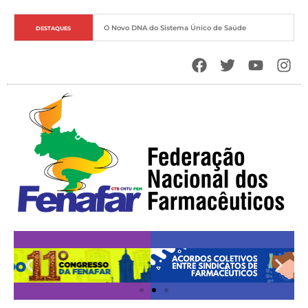
O Novo DNA do Sistema Único de Saúde
DESTAQUES