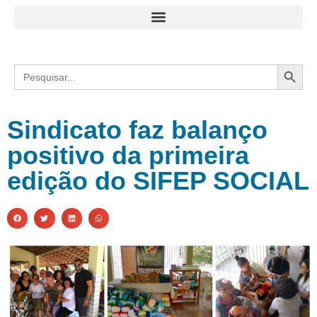
Search
Search
for:
Sindicato faz balanço
positivo da primeira
edição do SIFEP SOCIAL