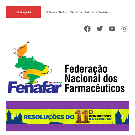
O Novo DNA do Sistema Único de Saúde
DESTAQUES