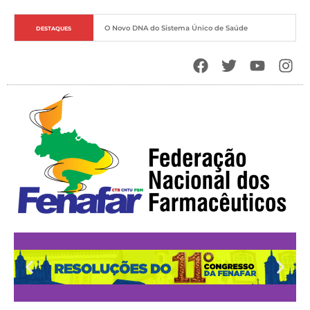
O Novo DNA do Sistema Único de Saúde
DESTAQUES