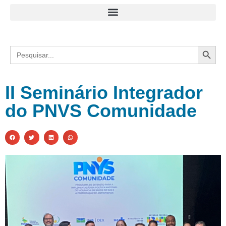
Search
Search
for:
II Seminário Integrador
do PNVS Comunidade