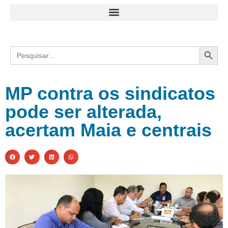
Search
Search
for:
MP contra os sindicatos
pode ser alterada,
acertam Maia e centrais