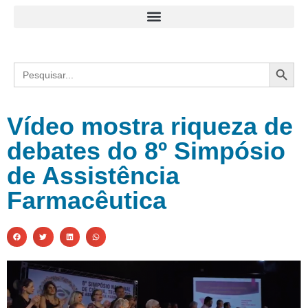
Search
Search
for:
Vídeo mostra riqueza de
debates do 8º Simpósio
de Assistência
Farmacêutica