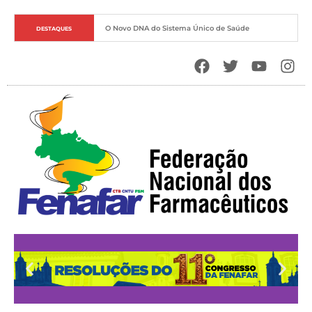
O Novo DNA do Sistema Único de Saúde
DESTAQUES