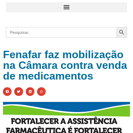
Search
Search
for:
Fenafar faz mobilização
na Câmara contra venda
de medicamentos