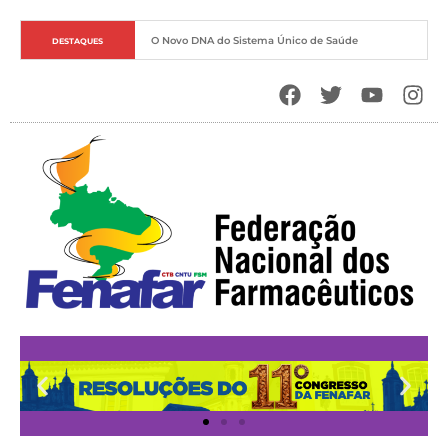
O Novo DNA do Sistema Único de Saúde
DESTAQUES