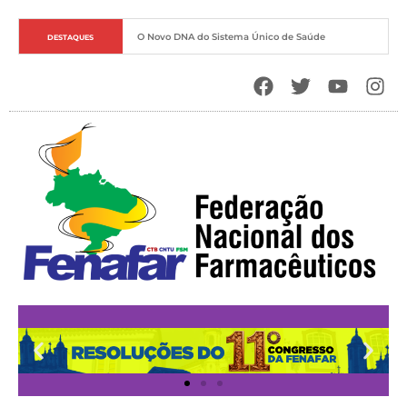
O Novo DNA do Sistema Único de Saúde
DESTAQUES