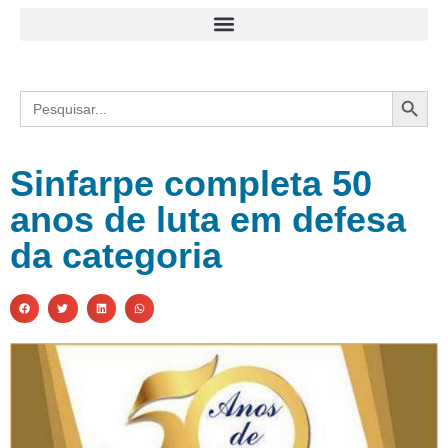
Search
Search
for:
Sinfarpe completa 50
anos de luta em defesa
da categoria