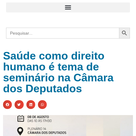
Search
Search
for:
Saúde como direito
humano é tema de
seminário na Câmara
dos Deputados