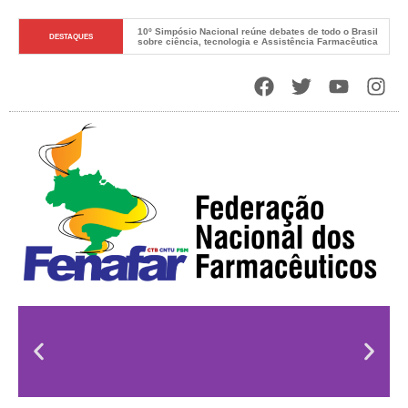
10º Simpósio Nacional reúne debates de todo o Brasil 
DESTAQUES
sobre ciência, tecnologia e Assistência Farmacêutica