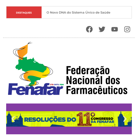
O Novo DNA do Sistema Único de Saúde
DESTAQUES